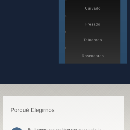
Curvado
Fresado
Taladrado
Roscadoras
Porqué Elegirnos
Realizamos corte por láser con maquinaria de